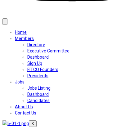
Home
Members
Directory
Executive Committee
Dashboard
Sign Up
FITCO Founders
Presidents
Jobs
Jobs Listing
Dashboard
Candidates
About Us
Contact Us
X