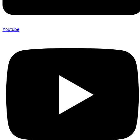
Youtube