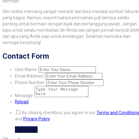
bermain.
Slot online memang sangat menarik dan bisa menjadi sumber hibura
yang bagus. Namun, seperti halnya permainan judi lainnya, selalu
penting untuk bermain dengan bijak dan bertanggung jawab. Jangan
lupa untuk selalu membatasi diri Anda dan jangan pernah berjudi lebi
dari apa yang Anda siap untuk kehilangan. Selamat mencoba dan
semoga beruntung!
Contact Form
User Name:
Email Address:
Phone Number:
Message:
Reload
By clicking checkbox, you agree to our
Terms and Condition
and
Privacy Policy