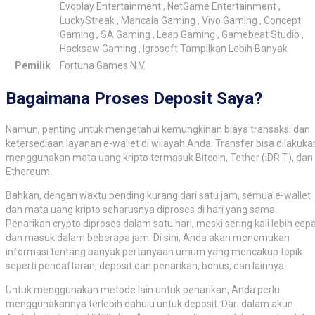
Evoplay Entertainment , NetGame Entertainment ,
LuckyStreak , Mancala Gaming , Vivo Gaming , Concept
Gaming , SA Gaming , Leap Gaming , Gamebeat Studio ,
Hacksaw Gaming , Igrosoft Tampilkan Lebih Banyak
Pemilik
Fortuna Games N.V.
Bagaimana Proses Deposit Saya?
Namun, penting untuk mengetahui kemungkinan biaya transaksi dan
ketersediaan layanan e-wallet di wilayah Anda. Transfer bisa dilakuka
menggunakan mata uang kripto termasuk Bitcoin, Tether (IDR T), dan
Ethereum.
Bahkan, dengan waktu pending kurang dari satu jam, semua e-wallet
dan mata uang kripto seharusnya diproses di hari yang sama.
Penarikan crypto diproses dalam satu hari, meski sering kali lebih cep
dan masuk dalam beberapa jam. Di sini, Anda akan menemukan
informasi tentang banyak pertanyaan umum yang mencakup topik
seperti pendaftaran, deposit dan penarikan, bonus, dan lainnya.
Untuk menggunakan metode lain untuk penarikan, Anda perlu
menggunakannya terlebih dahulu untuk deposit. Dari dalam akun