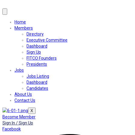
Home
Members
Directory
Executive Committee
Dashboard
Sign Up
FITCO Founders
Presidents
Jobs
Jobs Listing
Dashboard
Candidates
About Us
Contact Us
X
Become Member
Sign In / Sign Up
Facebook