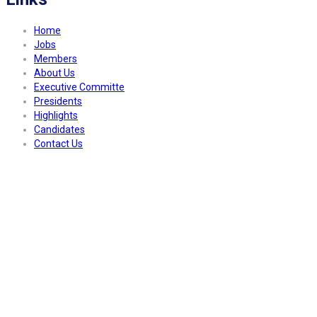
Home
Jobs
Members
About Us
Executive Committe
Presidents
Highlights
Candidates
Contact Us