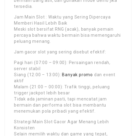
bermain uang asli, dan gunakan mode demo jika
tersedia.
Jam Main Slot : Waktu yang Sering Dipercaya
Memberi Hasil Lebih Baik
Meski slot bersifat RNG (acak), banyak pemain
percaya bahwa waktu bermain bisa memengaruhi
peluang menang.
Jam gacor slot yang sering disebut efektif:
Pagi hari (07:00 – 09:00): Persaingan rendah,
server stabil
Siang (12:00 – 13:00):
Banyak promo
dan event
aktif
Malam (21:00 – 00:00): Trafik tinggi, peluang
trigger jackpot lebih besar
Tidak ada jaminan pasti, tapi mencatat jam
bermain dan performa slot bisa membantu
menemukan pola pribadi yang efektif.
Strategi Main Slot Gacor Agar Menang Lebih
Konsisten
Selain memilih waktu dan game yang tepat,