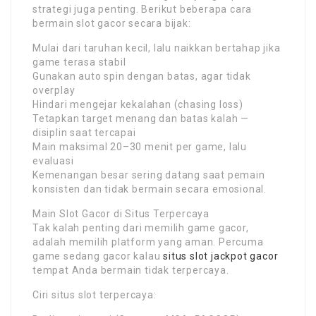
strategi juga penting. Berikut beberapa cara
bermain slot gacor secara bijak:
Mulai dari taruhan kecil, lalu naikkan bertahap jika
game terasa stabil
Gunakan auto spin dengan batas, agar tidak
overplay
Hindari mengejar kekalahan (chasing loss)
Tetapkan target menang dan batas kalah —
disiplin saat tercapai
Main maksimal 20–30 menit per game, lalu
evaluasi
Kemenangan besar sering datang saat pemain
konsisten dan tidak bermain secara emosional.
Main Slot Gacor di Situs Terpercaya
Tak kalah penting dari memilih game gacor,
adalah memilih platform yang aman. Percuma
game sedang gacor kalau
situs slot jackpot gacor
tempat Anda bermain tidak terpercaya.
Ciri situs slot terpercaya: