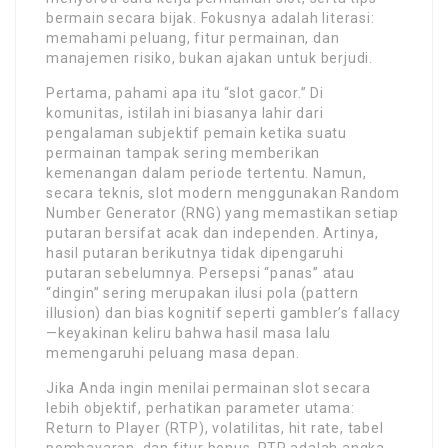
bermain secara bijak. Fokusnya adalah literasi:
memahami peluang, fitur permainan, dan
manajemen risiko, bukan ajakan untuk berjudi.
Pertama, pahami apa itu “slot gacor.” Di
komunitas, istilah ini biasanya lahir dari
pengalaman subjektif pemain ketika suatu
permainan tampak sering memberikan
kemenangan dalam periode tertentu. Namun,
secara teknis, slot modern menggunakan Random
Number Generator (RNG) yang memastikan setiap
putaran bersifat acak dan independen. Artinya,
hasil putaran berikutnya tidak dipengaruhi
putaran sebelumnya. Persepsi “panas” atau
“dingin” sering merupakan ilusi pola (pattern
illusion) dan bias kognitif seperti gambler’s fallacy
—keyakinan keliru bahwa hasil masa lalu
memengaruhi peluang masa depan.
Jika Anda ingin menilai permainan slot secara
lebih objektif, perhatikan parameter utama:
Return to Player (RTP), volatilitas, hit rate, tabel