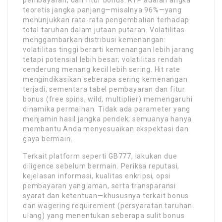
pembayaran, dan fitur bonus. RTP adalah angka
teoretis jangka panjang—misalnya 96%—yang
menunjukkan rata-rata pengembalian terhadap
total taruhan dalam jutaan putaran. Volatilitas
menggambarkan distribusi kemenangan:
volatilitas tinggi berarti kemenangan lebih jarang
tetapi potensial lebih besar; volatilitas rendah
cenderung menang kecil lebih sering. Hit rate
mengindikasikan seberapa sering kemenangan
terjadi, sementara tabel pembayaran dan fitur
bonus (free spins, wild, multiplier) memengaruhi
dinamika permainan. Tidak ada parameter yang
menjamin hasil jangka pendek; semuanya hanya
membantu Anda menyesuaikan ekspektasi dan
gaya bermain.
Terkait platform seperti GB777, lakukan due
diligence sebelum bermain. Periksa reputasi,
kejelasan informasi, kualitas enkripsi, opsi
pembayaran yang aman, serta transparansi
syarat dan ketentuan—khususnya terkait bonus
dan wagering requirement (persyaratan taruhan
ulang) yang menentukan seberapa sulit bonus