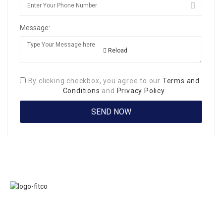
Message:
Reload
By clicking checkbox, you agree to our
Terms and
Conditions
and
Privacy Policy
Links
FITCO serves as
Home
an interactice
Jobs
platform for