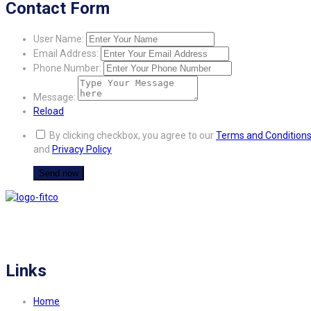
Contact Form
User Name:
Email Address:
Phone Number:
Message:
Reload
By clicking checkbox, you agree to our
Terms and Condition
and
Privacy Policy
FITCO serves as an interactice platform for connecting organizations to build
a better community.
Links
Home