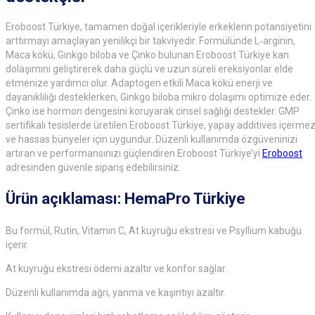
Eroboost Türkiye, tamamen doğal içerikleriyle erkeklerin potansiyetini
arttırmayı amaçlayan yenilikçi bir takviyedir. Formülünde L‑arginin,
Maca kökü, Ginkgo biloba ve Çinko bulunan Eroboost Türkiye kan
dolaşımını geliştirerek daha güçlü ve uzun süreli ereksiyonlar elde
etmenize yardımcı olur. Adaptogen etkili Maca kökü enerji ve
dayanıklılığı desteklerken, Ginkgo biloba mikro dolaşımı optimize eder.
Çinko ise hormon dengesini koruyarak cinsel sağlığı destekler. GMP
sertifikalı tesislerde üretilen Eroboost Türkiye, yapay additives içerme
ve hassas bünyeler için uygundur. Düzenli kullanımda özgüveninizi
artıran ve performansınızı güçlendiren Eroboost Türkiye’yi
Eroboost
adresinden güvenle sipariş edebilirsiniz.
Ürün açıklaması: HemaPro Türkiye
Bu formül, Rutin, Vitamin C, At kuyruğu ekstresi ve Psyllium kabuğu
içerir.
At kuyruğu ekstresi ödemi azaltır ve konfor sağlar.
Düzenli kullanımda ağrı, yanma ve kaşıntıyı azaltır.