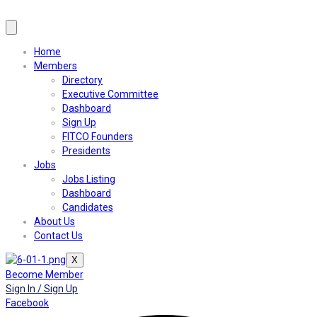
Home
Members
Directory
Executive Committee
Dashboard
Sign Up
FITCO Founders
Presidents
Jobs
Jobs Listing
Dashboard
Candidates
About Us
Contact Us
X
Become Member
Sign In / Sign Up
Facebook