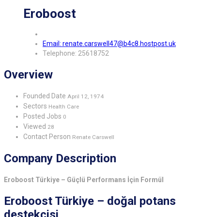
Eroboost
Email: renate.carswell47@b4c8.hostpost.uk
Telephone: 25618752
Overview
Founded Date
April 12, 1974
Sectors
Health Care
Posted Jobs
0
Viewed
28
Contact Person
Renate Carswell
Company Description
Eroboost Türkiye – Güçlü Performans İçin Formül
Eroboost Türkiye – doğal potans
destekçisi