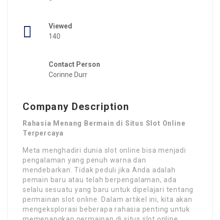
Viewed
140
Contact Person
Corinne Durr
Company Description
Rahasia Menang Bermain di Situs Slot Online
Terpercaya
Meta menghadiri dunia slot online bisa menjadi
pengalaman yang penuh warna dan
mendebarkan. Tidak peduli jika Anda adalah
pemain baru atau telah berpengalaman, ada
selalu sesuatu yang baru untuk dipelajari tentang
permainan slot online. Dalam artikel ini, kita akan
mengeksplorasi beberapa rahasia penting untuk
memenangkan permainan di situs slot online