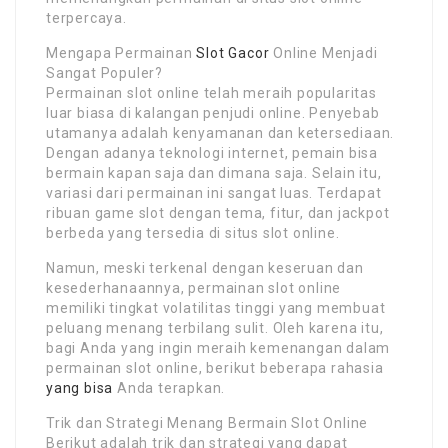
terpercaya.
Mengapa Permainan
Slot Gacor
Online Menjadi
Sangat Populer?
Permainan slot online telah meraih popularitas
luar biasa di kalangan penjudi online. Penyebab
utamanya adalah kenyamanan dan ketersediaan.
Dengan adanya teknologi internet, pemain bisa
bermain kapan saja dan dimana saja. Selain itu,
variasi dari permainan ini sangat luas. Terdapat
ribuan game slot dengan tema, fitur, dan jackpot
berbeda yang tersedia di situs slot online.
Namun, meski terkenal dengan keseruan dan
kesederhanaannya, permainan slot online
memiliki tingkat volatilitas tinggi yang membuat
peluang menang terbilang sulit. Oleh karena itu,
bagi Anda yang ingin meraih kemenangan dalam
permainan slot online, berikut beberapa rahasia
yang bisa
Anda terapkan.
Trik dan Strategi Menang Bermain Slot Online
Berikut adalah trik dan strategi yang dapat