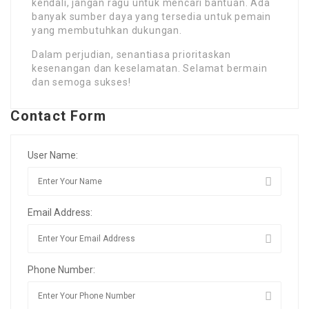
kendali, jangan ragu untuk mencari bantuan. Ada
banyak sumber daya yang tersedia untuk pemain
yang membutuhkan dukungan.
Dalam perjudian, senantiasa prioritaskan
kesenangan dan keselamatan. Selamat bermain
dan semoga sukses!
Contact Form
User Name:
Email Address:
Phone Number: