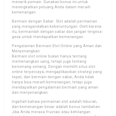
menarik pemain. Gunakan bonus ini untuk
meningkatkan peluang Anda dalam meraih
kemenangan.
Bermain dengan Sabar: Slot adalah permainan
yang mengandalkan keberuntungan. Oleh karena
itu, bermainlah dengan sabar dan jangan tergesa-
gesa untuk mendapatkan kemenangan.
Pengalaman Bermain Slot Online yang Aman dan
Menyenangkan
Bermain slot online bukan hanya tentang
memenangkan uang, tetapi juga tentang
bersenang-senang. Dengan memilih situs slot
online terpercaya, mengaplikasikan strategi yang
tepat, dan bermain dengan sabar, Anda tidak
hanya bisa meraih kemenangan, tetapi juga
mendapatkan pengalaman bermain yang aman
dan menyenangkan.
Ingatlah bahwa permainan slot adalah hiburan,
dan kemenangan besar adalah bonus tambahan.
Jika Anda merasa frustasi atau kehilangan