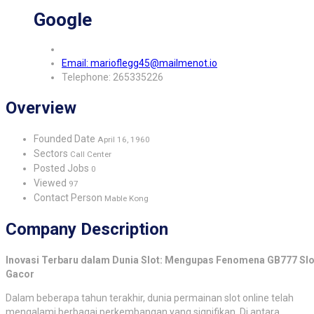
Google
Email: marioflegg45@mailmenot.io
Telephone: 265335226
Overview
Founded Date
April 16, 1960
Sectors
Call Center
Posted Jobs
0
Viewed
97
Contact Person
Mable Kong
Company Description
Inovasi Terbaru dalam Dunia Slot: Mengupas Fenomena GB777 Slo
Gacor
Dalam beberapa tahun terakhir, dunia permainan slot online telah
mengalami berbagai perkembangan yang signifikan. Di antara