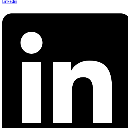
Linkedin