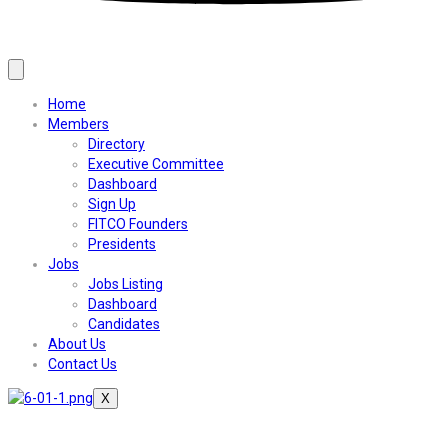
Home
Members
Directory
Executive Committee
Dashboard
Sign Up
FITCO Founders
Presidents
Jobs
Jobs Listing
Dashboard
Candidates
About Us
Contact Us
X