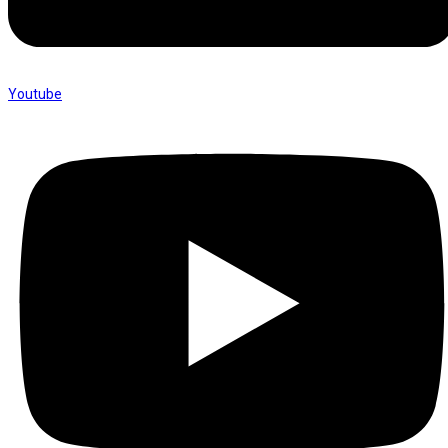
Youtube