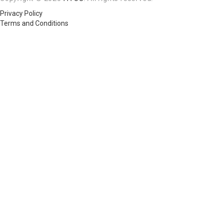
Privacy Policy
Terms and Conditions
Required 'Candidate' login to applying this job.
Click here to
logout
And
try again
Login to your account
Enter Username or Email Address:
Password:
Forgot Password?
|
Sign Up
Save Password
Account Activation