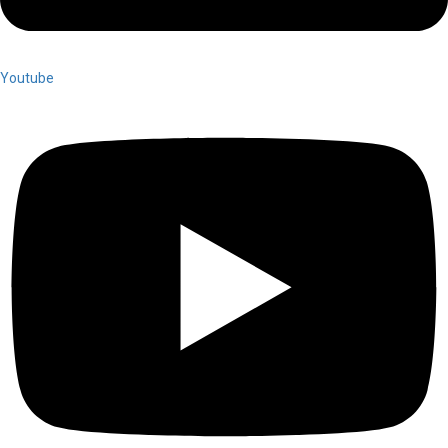
Youtube