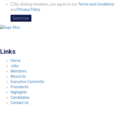
By clicking checkbox, you agree to our
Terms and Conditions
and
Privacy Policy
FITCO serves as an interactice platform for connecting organizations to build
a better community.
Links
Home
Jobs
Members
About Us
Executive Committe
Presidents
Highlights
Candidates
Contact Us