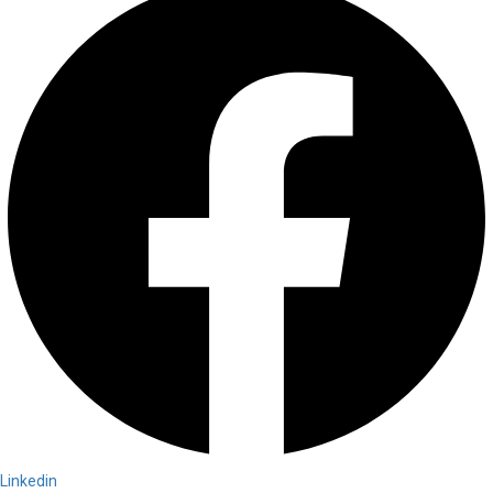
Linkedin