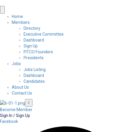
Home
Members
Directory
Executive Committee
Dashboard
Sign Up
FITCO Founders
Presidents
Jobs
Jobs Listing
Dashboard
Candidates
About Us
Contact Us
X
Become Member
Sign In / Sign Up
Facebook