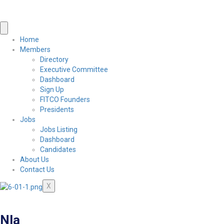
Home
Members
Directory
Executive Committee
Dashboard
Sign Up
FITCO Founders
Presidents
Jobs
Jobs Listing
Dashboard
Candidates
About Us
Contact Us
X
Nla