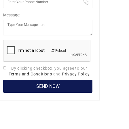
Message:
Reload
By clicking checkbox, you agree to our
Terms and Conditions
and
Privacy Policy