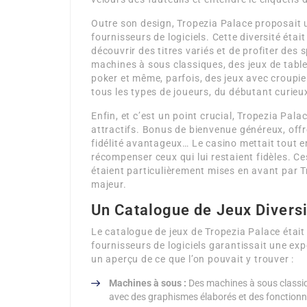
Outre son design, Tropezia Palace proposait 
fournisseurs de logiciels. Cette diversité étai
découvrir des titres variés et de profiter des
machines à sous classiques, des jeux de table 
poker et même, parfois, des jeux avec croupier
tous les types de joueurs, du débutant curieu
Enfin, et c’est un point crucial, Tropezia Pal
attractifs. Bonus de bienvenue généreux, offr
fidélité avantageux… Le casino mettait tout e
récompenser ceux qui lui restaient fidèles. Ce
étaient particulièrement mises en avant par T
majeur.
Un Catalogue de Jeux Diversi
Le catalogue de jeux de Tropezia Palace était
fournisseurs de logiciels garantissait une exp
un aperçu de ce que l’on pouvait y trouver :
Machines à sous :
Des machines à sous classi
avec des graphismes élaborés et des fonctionn