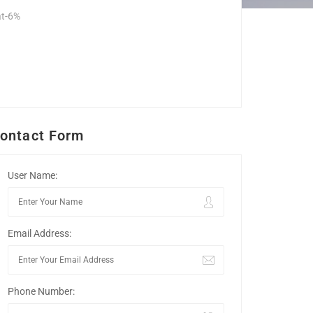
at-6%
ontact Form
User Name:
Email Address:
Phone Number: