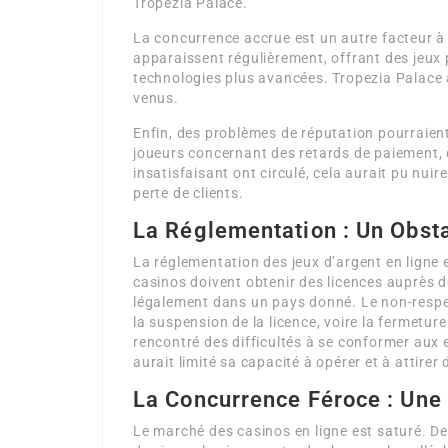
Tropezia Palace.
La concurrence accrue est un autre facteur à
apparaissent régulièrement, offrant des jeux 
technologies plus avancées. Tropezia Palace 
venus.
Enfin, des problèmes de réputation pourraient
joueurs concernant des retards de paiement, d
insatisfaisant ont circulé, cela aurait pu nuire
perte de clients.
La Réglementation : Un Obst
La réglementation des jeux d’argent en ligne 
casinos doivent obtenir des licences auprès 
légalement dans un pays donné. Le non-respe
la suspension de la licence, voire la fermeture
rencontré des difficultés à se conformer aux 
aurait limité sa capacité à opérer et à attirer
La Concurrence Féroce : Une
Le marché des casinos en ligne est saturé. D