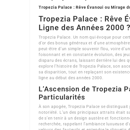
Tropezia Palace : Rêve Évanoui ou Mirage d
Tropezia Palace : Rêve 
Ligne des Années 2000 
Tropezia Palace. Un nom qui évoque pour cert
d’or des bonus généreux et d’une atmosphère fe
peut-être d’un simple souvenir flou, voire d’
foisonnant et en constante évolution, des jeux
disparu des écrans, laissant derrière lui des q
explore l’histoire de Tropezia Palace, son asce
sa disparition, tout en replaçant son existence
ligne au début des années 2000.
L’Ascension de Tropezia P
Particularités
À son apogée, Tropezia Palace se distinguait 
notoriété. L’un des principaux attraits était 
de s’en tenir à un design austère et fonctionn
recherchée, rappelant l’ambiance luxueuse d’u
velours des fauteuils et entendre le cliquetis 