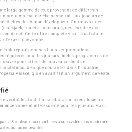
une large gamme de jeux provenant de différents
t un atout majeur, car elle permettait aux joueurs de
 spécificités de chaque développeur. On trouvait des
(blackjack, roulette, baccarat), des jeux de vidéo
s en direct. Cette offre complète visait à satisfaire
x à l’expert chevronné.
ace était réputé pour ses bonus et promotions
es régulières pour les joueurs fidèles, programmes de
n œuvre pour attirer de nouveaux clients et
s incitations, bien que courantes dans l’industrie,
ropezia Palace, qui en avait fait un argument de vente
fié
 un véritable atout. La collaboration avec plusieurs
érience variée et intéressante pour les joueurs. Voici
ques à 3 rouleaux aux machines à sous vidéo plus modernes
alités bonus innovantes.