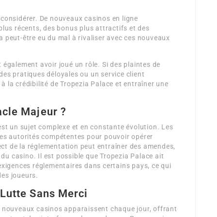
 considérer. De nouveaux casinos en ligne
plus récents, des bonus plus attractifs et des
a peut-être eu du mal à rivaliser avec ces nouveaux
 également avoir joué un rôle. Si des plaintes de
es pratiques déloyales ou un service client
 à la crédibilité de Tropezia Palace et entraîner une
acle Majeur ?
est un sujet complexe et en constante évolution. Les
des autorités compétentes pour pouvoir opérer
ct de la réglementation peut entraîner des amendes,
 du casino. Il est possible que Tropezia Palace ait
exigences réglementaires dans certains pays, ce qui
 des joueurs.
 Lutte Sans Merci
e nouveaux casinos apparaissent chaque jour, offrant