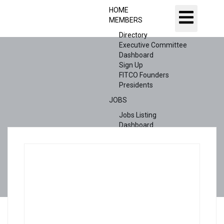
HOME
MEMBERS
Directory
Executive Committee
Dashboard
Sign Up
FITCO Founders
Presidents
JOBS
Jobs Listing
Dashboard
Candidates
ABOUT US
CONTACT US
X