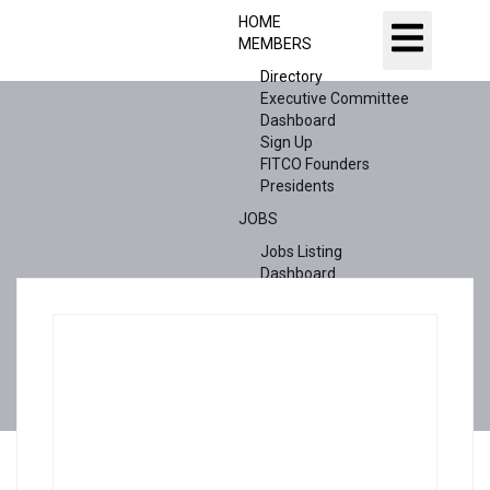
HOME
MEMBERS
Directory
Executive Committee
Dashboard
Sign Up
FITCO Founders
Presidents
JOBS
Jobs Listing
Dashboard
Candidates
ABOUT US
CONTACT US
X