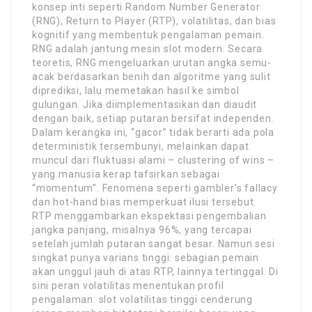
konsep inti seperti Random Number Generator
(RNG), Return to Player (RTP), volatilitas, dan bias
kognitif yang membentuk pengalaman pemain.
RNG adalah jantung mesin slot modern. Secara
teoretis, RNG mengeluarkan urutan angka semu-
acak berdasarkan benih dan algoritme yang sulit
diprediksi, lalu memetakan hasil ke simbol
gulungan. Jika diimplementasikan dan diaudit
dengan baik, setiap putaran bersifat independen.
Dalam kerangka ini, “gacor” tidak berarti ada pola
deterministik tersembunyi, melainkan dapat
muncul dari fluktuasi alami – clustering of wins –
yang manusia kerap tafsirkan sebagai
“momentum”. Fenomena seperti gambler’s fallacy
dan hot-hand bias memperkuat ilusi tersebut.
RTP menggambarkan ekspektasi pengembalian
jangka panjang, misalnya 96%, yang tercapai
setelah jumlah putaran sangat besar. Namun sesi
singkat punya varians tinggi: sebagian pemain
akan unggul jauh di atas RTP, lainnya tertinggal. Di
sini peran volatilitas menentukan profil
pengalaman: slot volatilitas tinggi cenderung