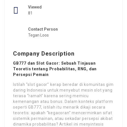
Viewed
81
Contact Person
Tegan Loos
Company Description
GB777 dan Slot Gacor: Sebuah Tinjauan
Teoretis tentang Probabilitas, RNG, dan
Persepsi Pemain
Istilah “slot gacor” kerap beredar di komunitas gim
daring Indonesia untuk menyebut mesin slot yang
terasa “ramah” karena sering memicu
kemenangan atau bonus. Dalam konteks platform
seperti GB777, istilah itu menarik dikaji secara
teoretis: apakah “kegacoran” mencerminkan sifat
sistemik permainan, atau sekadar persepsi akibat
dinamika probabilitas? Artikel ini menyintesis