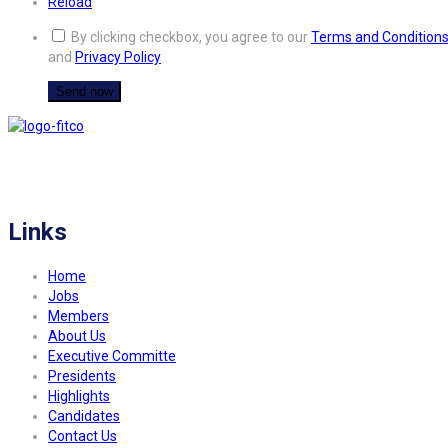
Reload
By clicking checkbox, you agree to our
Terms and Condition
and
Privacy Policy
FITCO serves as an interactice platform for connecting organizations to build
a better community.
Links
Home
Jobs
Members
About Us
Executive Committe
Presidents
Highlights
Candidates
Contact Us