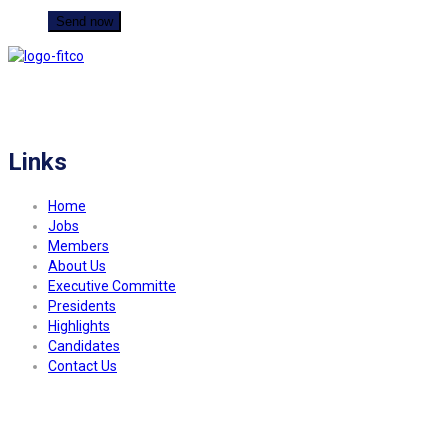
FITCO serves as an interactice platform for connecting organizations to build
a better community.
Links
Home
Jobs
Members
About Us
Executive Committe
Presidents
Highlights
Candidates
Contact Us